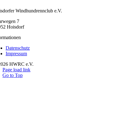
sdorfer Windhundrennclub e.V.
hrwegen 7
52 Hoisdorf
ormationen
Datenschutz
Impressum
2026 HWRC e.V.
Page load link
Go to Top