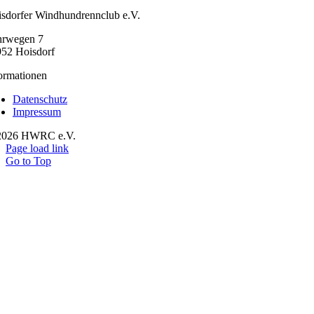
sdorfer Windhundrennclub e.V.
hrwegen 7
52 Hoisdorf
ormationen
Datenschutz
Impressum
2026 HWRC e.V.
Page load link
Go to Top