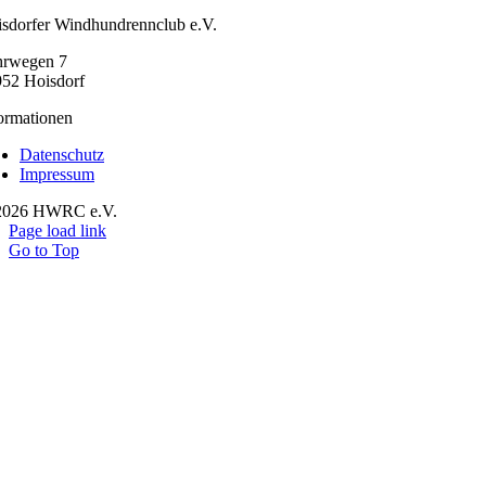
sdorfer Windhundrennclub e.V.
hrwegen 7
52 Hoisdorf
ormationen
Datenschutz
Impressum
2026 HWRC e.V.
Page load link
Go to Top