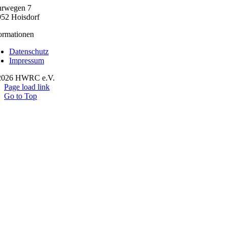
hrwegen 7
52 Hoisdorf
ormationen
Datenschutz
Impressum
2026 HWRC e.V.
Page load link
Go to Top